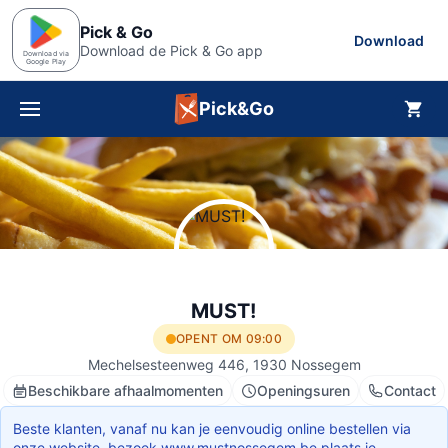
Pick & Go
Download
Download de Pick & Go app
Download via
Google Play
Pick&Go
Menu
MUST!
OPENT OM 09:00
Mechelsesteenweg 446, 1930 Nossegem
Beschikbare afhaalmomenten
Openingsuren
Contact
Beste klanten, vanaf nu kan je eenvoudig online bestellen via
onze website .bezoek www.mustnossegem.be plaats je